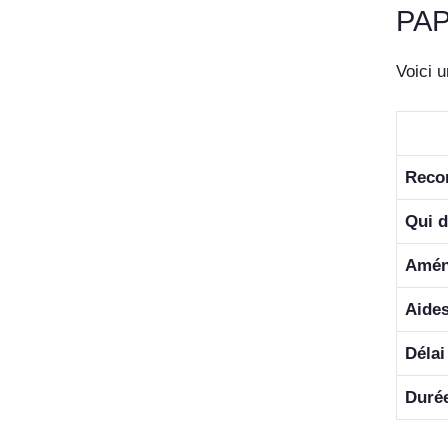
PAP
Voici u
Reco
Qui d
Amén
Aides
Délai
Durée