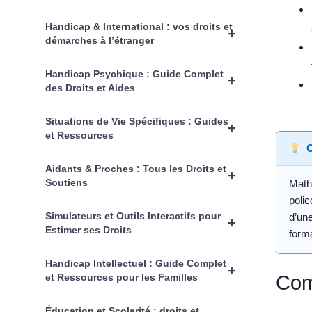
Handicap & International : vos droits et
+
démarches à l’étranger
Handicap Psychique : Guide Complet
+
des Droits et Aides
Situations de Vie Spécifiques : Guides
+
et Ressources
C
Aidants & Proches : Tous les Droits et
+
Soutiens
Math
polic
Simulateurs et Outils Interactifs pour
d’une
+
Estimer ses Droits
forma
Handicap Intellectuel : Guide Complet
+
et Ressources pour les Familles
Com
Éducation et Scolarité : droits et