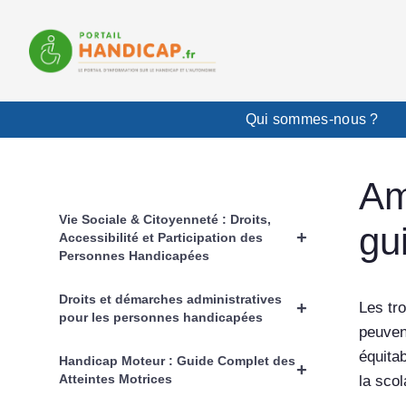
Aller
au
contenu
Qui sommes-nous ?
Am
Vie Sociale & Citoyenneté : Droits,
gu
+
Accessibilité et Participation des
Personnes Handicapées
Droits et démarches administratives
+
Les tr
pour les personnes handicapées
peuven
équita
Handicap Moteur : Guide Complet des
+
Atteintes Motrices
la sco