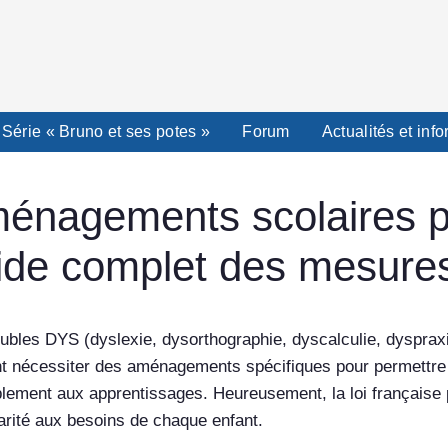
Série « Bruno et ses potes »
Forum
Actualités et inf
énagements scolaires po
ide complet des mesure
oubles DYS (dyslexie, dysorthographie, dyscalculie, dyspraxi
t nécessiter des aménagements spécifiques pour permettre à
blement aux apprentissages. Heureusement, la loi française p
larité aux besoins de chaque enfant.