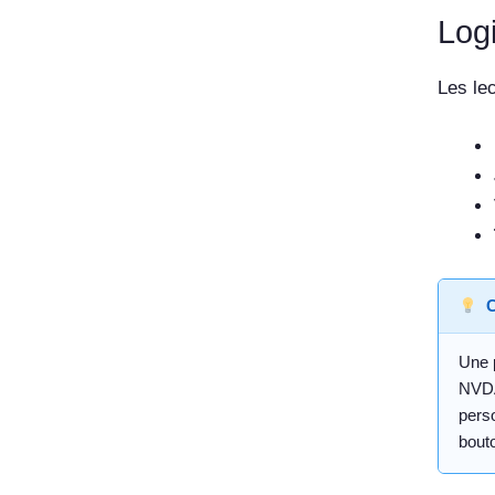
Logi
Les lec
C
Une p
NVDA.
perso
bout