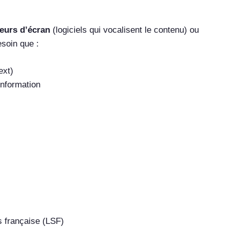
teurs d’écran
(logiciels qui vocalisent le contenu) ou
esoin que :
ext)
information
s française (LSF)