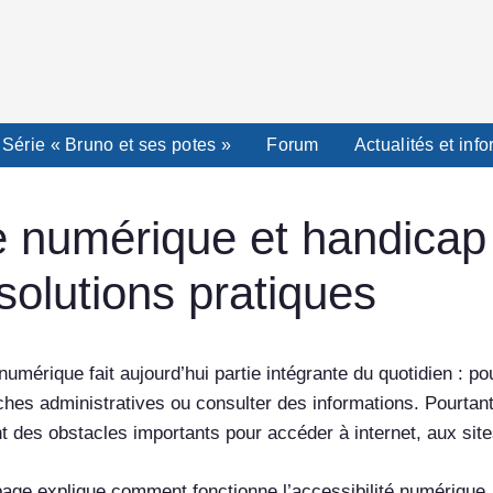
Série « Bruno et ses potes »
Forum
Actualités et inf
e numérique et handicap :
 solutions pratiques
numérique fait aujourd’hui partie intégrante du quotidien : po
hes administratives ou consulter des informations. Pourtant
t des obstacles importants pour accéder à internet, aux site
page explique comment fonctionne l’accessibilité numérique,