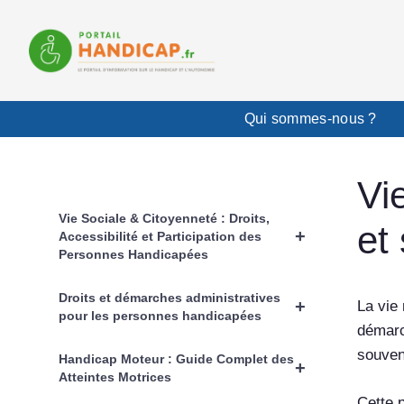
Aller
au
contenu
Qui sommes-nous ?
Vi
Vie Sociale & Citoyenneté : Droits,
et
+
Accessibilité et Participation des
Personnes Handicapées
Droits et démarches administratives
+
La vie 
pour les personnes handicapées
démarc
souven
Handicap Moteur : Guide Complet des
+
Atteintes Motrices
Cette 