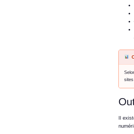
Selon
sites
Out
Il exis
numéri